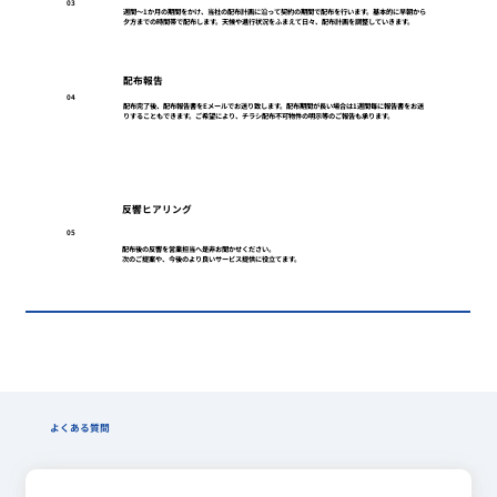
03
週間～1か月の期間をかけ、当社の配布計画に沿って契約の期間で配布を行います。基本的に早朝から
夕方までの時間帯で配布します。天候や進行状況をふまえて日々、配布計画を調整していきます。
配布報告
04
配布完了後、配布報告書をEメールでお送り致します。配布期間が長い場合は1週間毎に報告書をお送
りすることもできます。ご希望により、チラシ配布不可物件の明示等のご報告も承ります。
反響ヒアリング
05
配布後の反響を営業担当へ是非お聞かせください。
次のご提案や、今後のより良いサービス提供に役立てます。
よくある質問