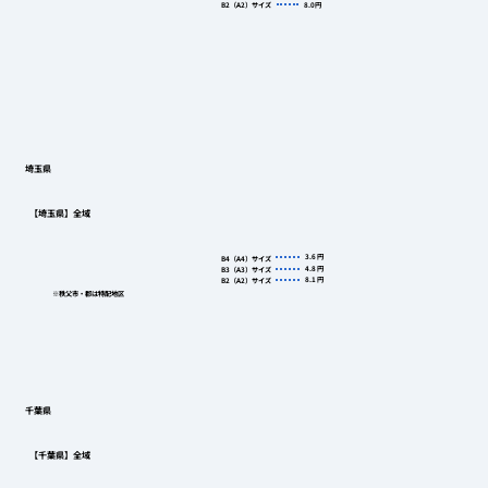
B2（A2）サイズ
8.0
円
埼玉県
【埼玉県】全域
3.6
円
B4（A4）サイズ
4.8
円
B3（A3）サイズ
8.1
円
B2（A2）サイズ
※秩父市・郡は特配地区
千葉県
【千葉県】全域