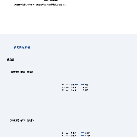
折込日の指定はもちろん、販売店単位での部数指定も可能です。
新聞折込料金
東京都
【東京都】都内（23区）
B4（A4）サイズ
3.4
円
B3（A3）サイズ
4.6
円
B2（A2）サイズ
7.8
円
【東京都】都下（多摩）
B4（A4）サイズ
3.5
円
B3（A3）サイズ
4.7
円