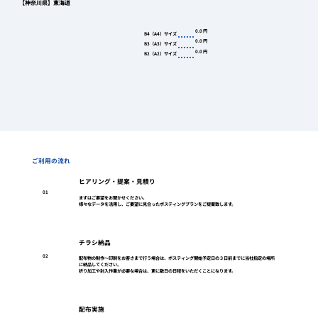
【神奈川県】東海道
0.0
円
B4（A4）サイズ
0.0
円
B3（A3）サイズ
0.0
円
B2（A2）サイズ
ご利用の流れ
ヒアリング・提案・見積り
01
まずはご要望をお聞かせください。
様々なデータを活用し、ご要望に見合ったポスティングプランをご提案致します。
チラシ納品
02
配布物の制作～印刷をお客さまで行う場合は、ポスティング開始予定日の３日前までに当社指定の場所
に納品してください。
折り加工や封入作業が必要な場合は、更に数日の日程をいただくことになります。
配布実施