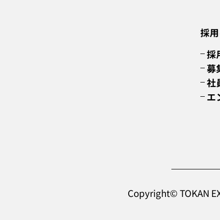
採用
採
募
社
エ
Copyright© TOKAN EXP