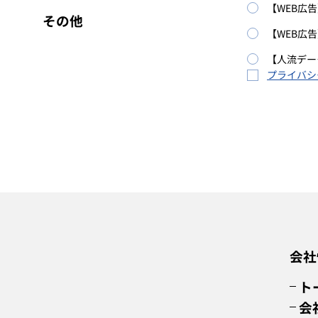
【WEB広
その他
【WEB広
【人流デー
プライバシ
会社
ト
会